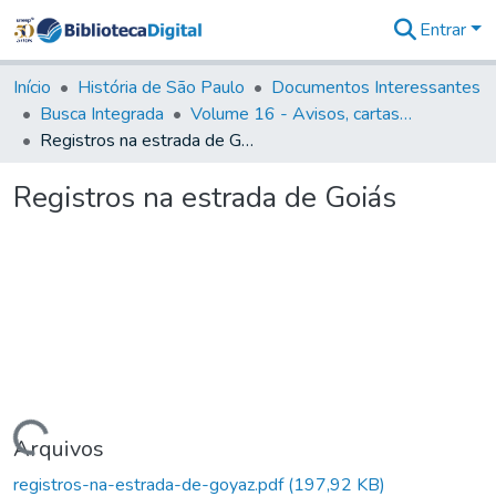
Entrar
Comunidades
&
Início
História de São Paulo
Documentos Interessantes
Coleções
Busca Integrada
Volume 16 - Avisos, cartas régias, regulamentos e ordens diversas (1679- 1761)
Tudo na
Registros na estrada de Goiás
Biblioteca
Digital
Registros na estrada de Goiás
Estatísticas
Carregando...
Arquivos
registros-na-estrada-de-goyaz.pdf
(197,92 KB)