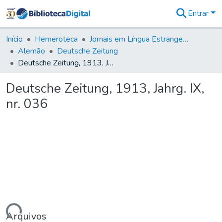
Entrar
Comunidades
&
Início
Hemeroteca
Jornais em Língua Estrangeira
Coleções
Alemão
Deutsche Zeitung
Tudo na
Deutsche Zeitung, 1913, Jahrg. IX, nr. 036
Biblioteca
Digital
Deutsche Zeitung, 1913, Jahrg. IX,
Estatísticas
nr. 036
Arquivos