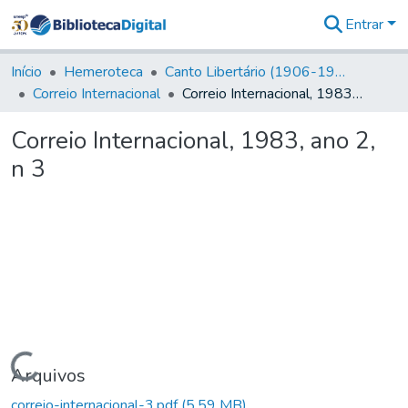
Entrar
Comunidades
&
Início
Hemeroteca
Canto Libertário (1906-1995)
Coleções
Correio Internacional
Correio Internacional, 1983, ano 2, n 3
Tudo na
Biblioteca
Correio Internacional, 1983, ano 2,
Digital
n 3
Estatísticas
Carregando...
Arquivos
correio-internacional-3.pdf
(5,59 MB)