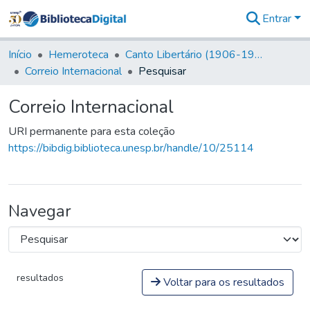
Entrar
Comunidades
&
Início
Hemeroteca
Canto Libertário (1906-1995)
Coleções
Correio Internacional
Pesquisar
Tudo na
Biblioteca
Correio Internacional
Digital
Estatísticas
URI permanente para esta coleção
https://bibdig.biblioteca.unesp.br/handle/10/25114
Navegar
resultados
Voltar para os resultados