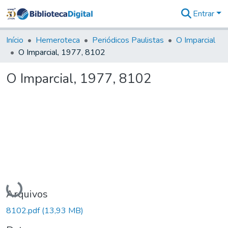
Entrar
Comunidades
&
Início
Hemeroteca
Periódicos Paulistas
O Imparcial
Coleções
O Imparcial, 1977, 8102
Tudo na
Biblioteca
O Imparcial, 1977, 8102
Digital
Estatísticas
Carregando...
Arquivos
8102.pdf
(13,93 MB)