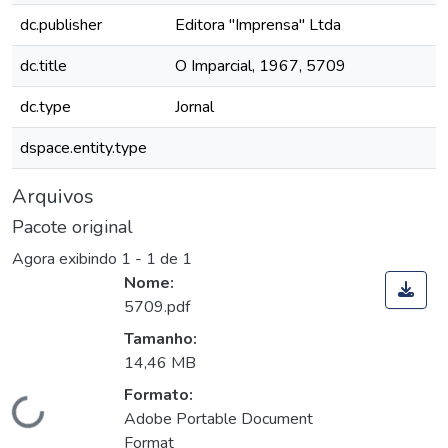
dc.publisher
Editora "Imprensa" Ltda
dc.title
O Imparcial, 1967, 5709
dc.type
Jornal
dspace.entity.type
Arquivos
Pacote original
Agora exibindo
1 - 1 de 1
Nome:
5709.pdf
Tamanho:
14,46 MB
Formato:
Carregando...
Adobe Portable Document
Format