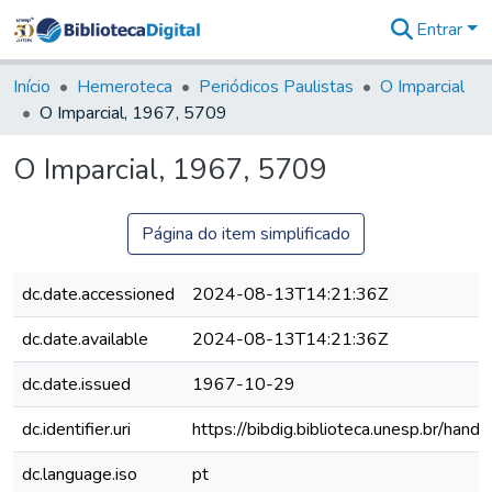
Entrar
Comunidades
&
Início
Hemeroteca
Periódicos Paulistas
O Imparcial
Coleções
O Imparcial, 1967, 5709
Tudo na
Biblioteca
O Imparcial, 1967, 5709
Digital
Estatísticas
Página do item simplificado
dc.date.accessioned
2024-08-13T14:21:36Z
dc.date.available
2024-08-13T14:21:36Z
dc.date.issued
1967-10-29
dc.identifier.uri
https://bibdig.biblioteca.unesp.br/han
dc.language.iso
pt