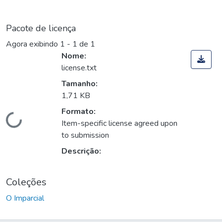
Pacote de licença
Agora exibindo
1 - 1 de 1
Nome:
license.txt
Tamanho:
1,71 KB
Formato:
Carregando...
Item-specific license agreed upon
to submission
Descrição:
Coleções
O Imparcial