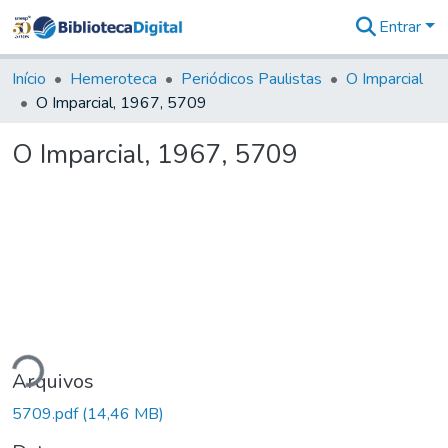
Entrar
Comunidades
&
Início
Hemeroteca
Periódicos Paulistas
O Imparcial
Coleções
O Imparcial, 1967, 5709
Tudo na
Biblioteca
O Imparcial, 1967, 5709
Digital
Estatísticas
ndo...
Arquivos
5709.pdf
(14,46 MB)