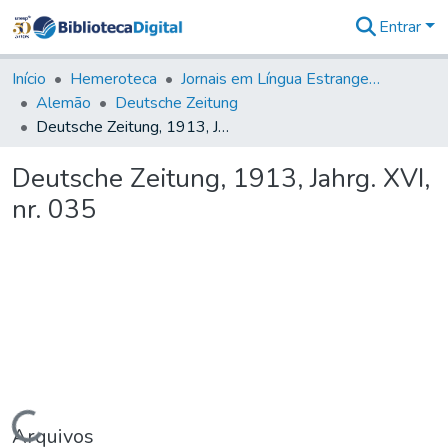
Entrar
Comunidades
&
Início
Hemeroteca
Jornais em Língua Estrangeira
Coleções
Alemão
Deutsche Zeitung
Tudo na
Deutsche Zeitung, 1913, Jahrg. XVI, nr. 035
Biblioteca
Digital
Deutsche Zeitung, 1913, Jahrg. XVI,
Estatísticas
nr. 035
Carregando...
Arquivos