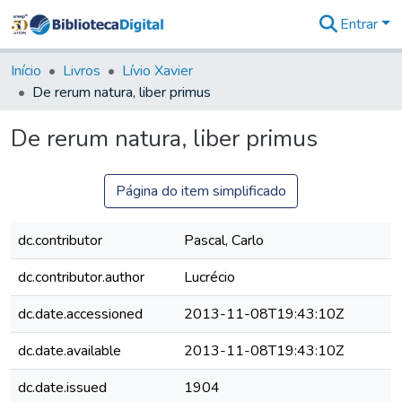
Entrar
Comunidades
&
Início
Livros
Lívio Xavier
Coleções
De rerum natura, liber primus
Tudo na
Biblioteca
De rerum natura, liber primus
Digital
Estatísticas
Página do item simplificado
dc.contributor
Pascal, Carlo
dc.contributor.author
Lucrécio
dc.date.accessioned
2013-11-08T19:43:10Z
dc.date.available
2013-11-08T19:43:10Z
dc.date.issued
1904