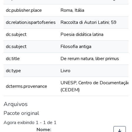
dc.publisher.place
Roma, Itália
dc.relation.ispartofseries
Raccolta di Autori Latini; 59
dc.subject
Poesia didática latina
dc.subject
Filosofia antiga
dc.title
De rerum natura, liber primus
dc.type
Livro
UNESP, Centro de Documentação 
dcterms.provenance
(CEDEM)
Arquivos
Pacote original
Agora exibindo
1 - 1 de 1
Nome: