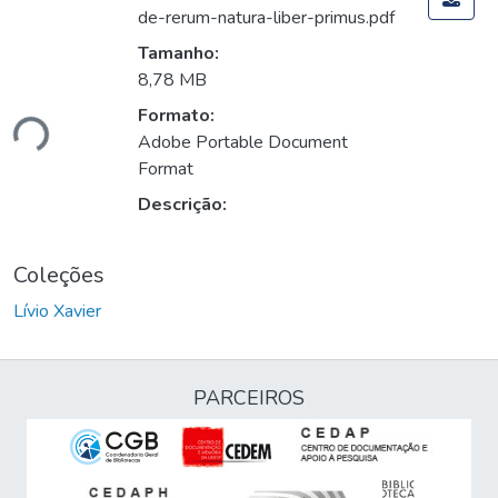
de-rerum-natura-liber-primus.pdf
Tamanho:
8,78 MB
Formato:
ndo...
Adobe Portable Document
Format
Descrição:
Coleções
Lívio Xavier
PARCEIROS