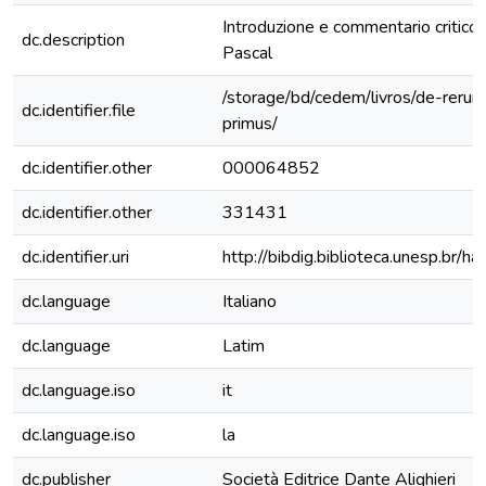
Introduzione e commentario critico 
dc.description
Pascal
/storage/bd/cedem/livros/de-rerum
dc.identifier.file
primus/
dc.identifier.other
000064852
dc.identifier.other
331431
dc.identifier.uri
http://bibdig.biblioteca.unesp.br/
dc.language
Italiano
dc.language
Latim
dc.language.iso
it
dc.language.iso
la
dc.publisher
Società Editrice Dante Alighieri