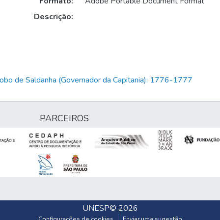
Formato:
Adobe Portable Document Format
Descrição:
Lobo de Saldanha (Governador da Capitania): 1776-1777
PARCEIROS
UNESP
© 2026
Configurações de cookies
Enviar uma sugestão