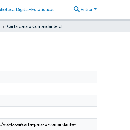
lioteca Digital
Estatísticas
Entrar
Carta para o Comandante de registro de Curitiba
/vol-lxxvii/carta-para-o-comandante-