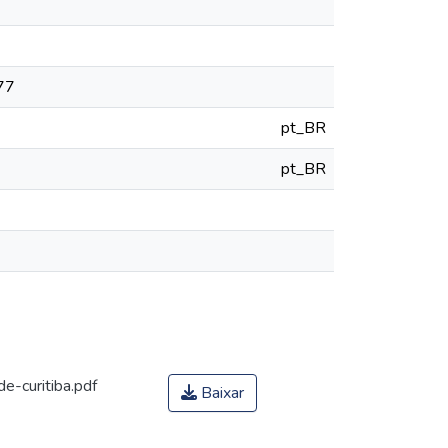
777
pt_BR
pt_BR
e-curitiba.pdf
Baixar