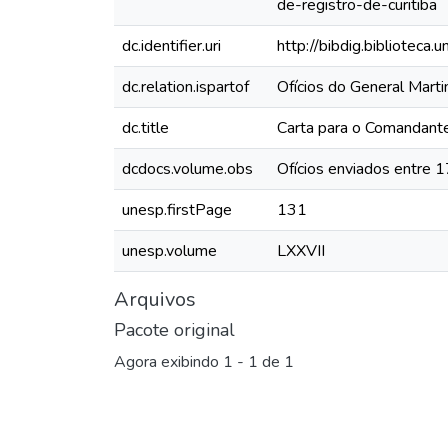
de-registro-de-curitiba
dc.identifier.uri
http://bibdig.biblioteca
dc.relation.ispartof
Ofícios do General Mar
dc.title
Carta para o Comandante 
dcdocs.volume.obs
Ofícios enviados entre 
unesp.firstPage
131
unesp.volume
LXXVII
Arquivos
Pacote original
Agora exibindo
1 - 1 de 1