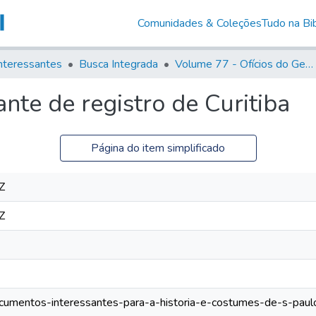
Comunidades & Coleções
Tudo na Bib
nteressantes
Busca Integrada
Volume 77 - Ofícios do General Martim Lopes Lobo de Saldanha (Governador da Capitania): 1776-1777
te de registro de Curitiba
Página do item simplificado
Z
Z
documentos-interessantes-para-a-historia-e-costumes-de-s-paulo