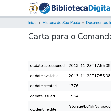
Início
História de São Paulo
Documentos I
Carta para o Comandan
dc.date.accessioned
2013-11-29T17:55:08
dc.date.available
2013-11-29T17:55:08
dc.date.created
1776
dc.date.issued
1954
/storage/bd/bfr/livros/
dc.identifier.file