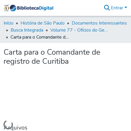
Entrar
Comunidades
&
Início
História de São Paulo
Documentos Interessantes
Coleções
Busca Integrada
Volume 77 - Ofícios do General Martim Lopes Lobo de Saldanha (Governador da Capitania): 1776-1777
Tudo na
Carta para o Comandante de registro de Curitiba
Biblioteca
Digital
Carta para o Comandante de
Estatísticas
registro de Curitiba
Carregando...
Arquivos