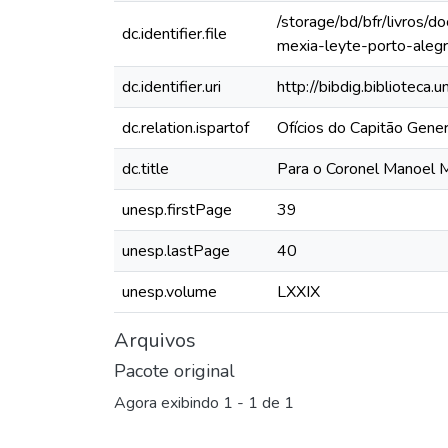
/storage/bd/bfr/livros/
dc.identifier.file
mexia-leyte-porto-aleg
dc.identifier.uri
http://bibdig.biblioteca
dc.relation.ispartof
Ofícios do Capitão Gene
dc.title
Para o Coronel Manoel 
unesp.firstPage
39
unesp.lastPage
40
unesp.volume
LXXIX
Arquivos
Pacote original
Agora exibindo
1 - 1 de 1