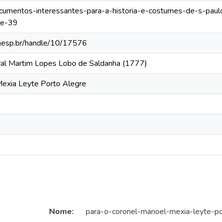
documentos-interessantes-para-a-historia-e-costumes-de-s-paul
re-39
.unesp.br/handle/10/17576
ral Martim Lopes Lobo de Saldanha (1777)
Mexia Leyte Porto Alegre
Nome:
para-o-coronel-manoel-mexia-leyte-po