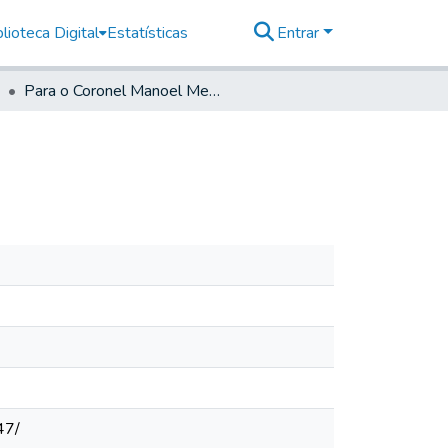
lioteca Digital
Estatísticas
Entrar
Para o Coronel Manoel Mexia Leyte Porto Alegre
47/