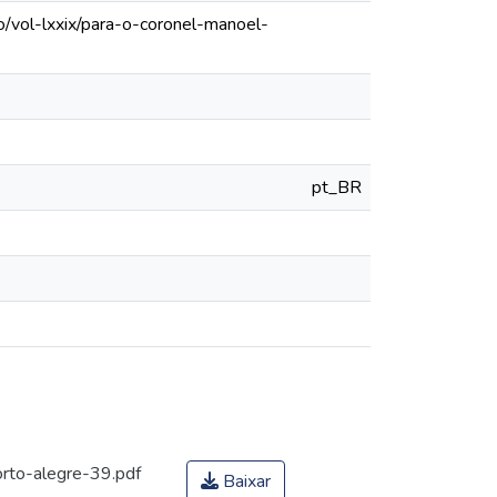
o/vol-lxxix/para-o-coronel-manoel-
pt_BR
rto-alegre-39.pdf
Baixar