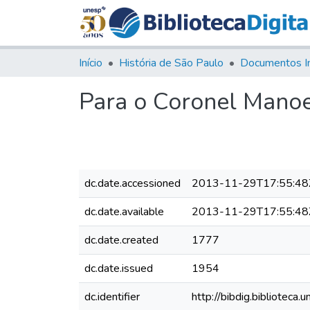
Início
História de São Paulo
Documentos I
Para o Coronel Manoe
dc.date.accessioned
2013-11-29T17:55:48
dc.date.available
2013-11-29T17:55:48
dc.date.created
1777
dc.date.issued
1954
dc.identifier
http://bibdig.bibliote