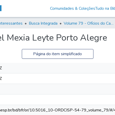
Comunidades & Coleções
Tudo na Bib
nteressantes
Busca Integrada
Volume 79 - Ofícios do Capitão General Martim Lopes Lobo de Saldanha (1777)
l Mexia Leyte Porto Alegre
Página do item simplificado
Z
Z
ca.unesp.br/bd/bfr/or/10.5016_10-ORDCISP-54-79_volume_79/#/