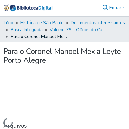
Entrar
Comunidades
&
Início
História de São Paulo
Documentos Interessantes
Coleções
Busca Integrada
Volume 79 - Ofícios do Capitão General Martim Lopes Lobo de Saldanha (1777)
Tudo na
Para o Coronel Manoel Mexia Leyte Porto Alegre
Biblioteca
Digital
Para o Coronel Manoel Mexia Leyte
Estatísticas
Porto Alegre
Carregando...
Arquivos