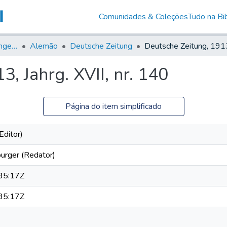
Comunidades & Coleções
Tudo na Bib
Jornais em Língua Estrangeira
Alemão
Deutsche Zeitung
, Jahrg. XVII, nr. 140
Página do item simplificado
Editor)
urger (Redator)
35:17Z
35:17Z