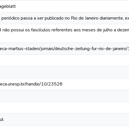
Tageblatt
 periódico passa a ser publicado no Rio de Janeiro diariamente, 
 não possui os fascículos referentes aos meses de julho a deze
oteca-martius-staden/jornais/deutsche-zeitung-fur-rio-de-janei
ioteca.unesp.br/handle/10/23528
il