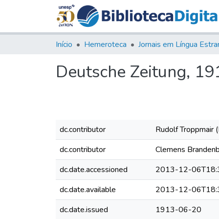
Início
Hemeroteca
Deutsche Zeitung, 1913
dc.contributor
Rudolf Troppmair (
dc.contributor
Clemens Brandenb
dc.date.accessioned
2013-12-06T18:
dc.date.available
2013-12-06T18:
dc.date.issued
1913-06-20