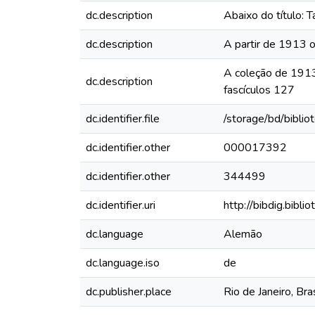
dc.description
Abaixo do título: 
dc.description
A partir de 1913 o
A coleção de 1913
dc.description
fascículos 127
dc.identifier.file
/storage/bd/bibli
dc.identifier.other
000017392
dc.identifier.other
344499
dc.identifier.uri
http://bibdig.bibl
dc.language
Alemão
dc.language.iso
de
dc.publisher.place
Rio de Janeiro, Bras