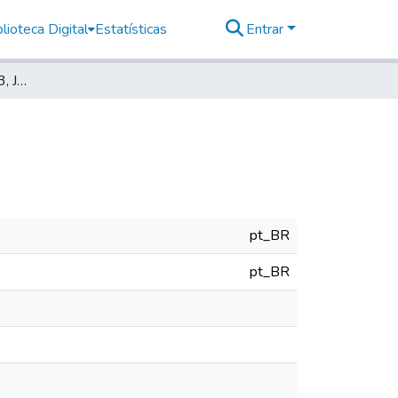
lioteca Digital
Estatísticas
Entrar
Deutsche Zeitung, 1913, Jahrg. XVII, nr. 140
pt_BR
pt_BR