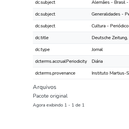
dc.subject
Alemães - Brasil -
dc.subject
Generalidades - P
dc.subject
Cultura - Periódic
dc.title
Deutsche Zeitung, 
dc.type
Jornal
dcterms.accrualPeriodicity
Diária
dcterms.provenance
Instituto Martius-
Arquivos
Pacote original
Agora exibindo
1 - 1 de 1