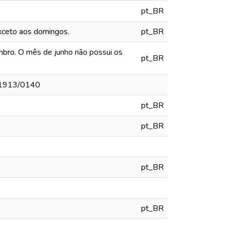
pt_BR
exceto aos domingos.
pt_BR
mbro. O mês de junho não possui os
pt_BR
ro/1913/0140
pt_BR
pt_BR
pt_BR
pt_BR