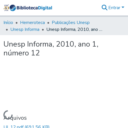
Entrar
Comunidades
&
Início
Hemeroteca
Publicações Unesp
Coleções
Unesp Informa
Unesp Informa, 2010, ano 1, número 12
Tudo na
Biblioteca
Unesp Informa, 2010, ano 1,
Digital
número 12
Estatísticas
Carregando...
Arquivos
UI_12.pdf
(691,56 KB)