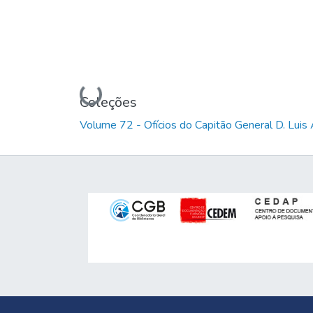
Carregando...
Coleções
Volume 72 - Ofícios do Capitão General D. Lu