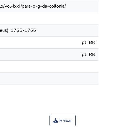
/vol-lxxii/para-o-g-da-collonia/
theus): 1765-1766
pt_BR
pt_BR
Baixar