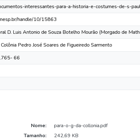
documentos-interessantes-para-a-historia-e-costumes-de-s-paulo
a.unesp.br/handle/10/15863
neral D. Luis Antonio de Souza Botelho Mourão (Morgado de Ma
 Colônia Pedro José Soares de Figueiredo Sarmento
 1765- 66
Nome:
para-o-g-da-collonia.pdf
Tamanho:
242,69 KB