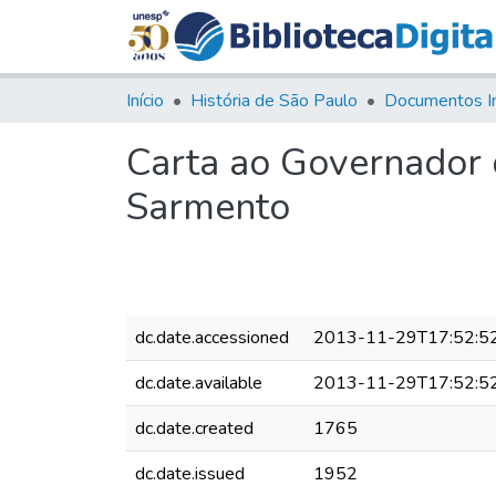
Início
História de São Paulo
Documentos I
Carta ao Governador 
Sarmento
dc.date.accessioned
2013-11-29T17:52:5
dc.date.available
2013-11-29T17:52:5
dc.date.created
1765
dc.date.issued
1952