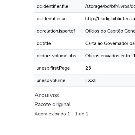
dc.identifier.file
/storage/bd/bfr/livros/
dc.identifier.uri
http://bibdig.bibliotec
dc.relation.ispartof
Ofícios do Capitão Ge
dc.title
Carta ao Governador da
dcdocs.volume.obs
Ofícios enviados entre
unesp.firstPage
23
unesp.volume
LXXII
Arquivos
Pacote original
Agora exibindo
1 - 1 de 1