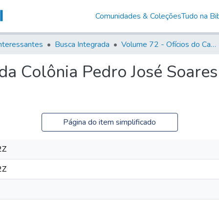
Comunidades & Coleções
Tudo na Bib
nteressantes
Busca Integrada
Volume 72 - Ofícios do Capitão General D. Luis Antonio de Souza Botelho Mourão (Morgado de Matheus): 1765-1766
da Colônia Pedro José Soares
Página do item simplificado
2Z
2Z