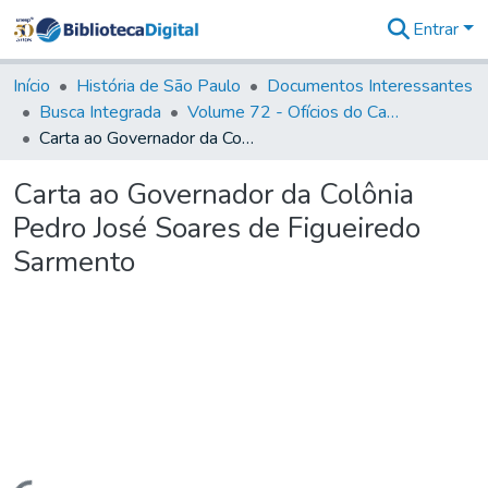
Entrar
Comunidades
&
Início
História de São Paulo
Documentos Interessantes
Coleções
Busca Integrada
Volume 72 - Ofícios do Capitão General D. Luis Antonio de Souza Botelho Mourão (Morgado de Matheus): 1765-1766
Tudo na
Carta ao Governador da Colônia Pedro José Soares de Figueiredo Sarmento
Biblioteca
Digital
Carta ao Governador da Colônia
Estatísticas
Pedro José Soares de Figueiredo
Sarmento