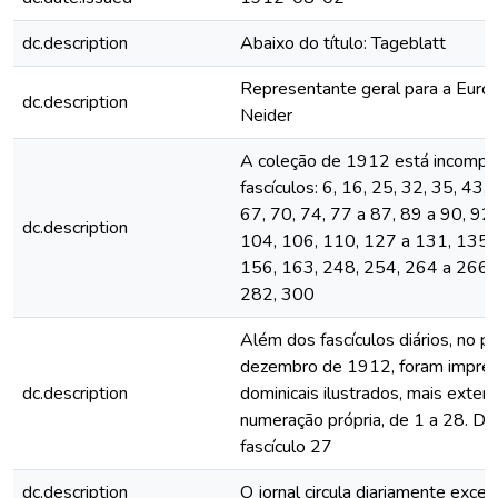
dc.description
Abaixo do título: Tageblatt
Representante geral para a Euro
dc.description
Neider
A coleção de 1912 está incomple
fascículos: 6, 16, 25, 32, 35, 43,
67, 70, 74, 77 a 87, 89 a 90, 92,
dc.description
104, 106, 110, 127 a 131, 135,
156, 163, 248, 254, 264 a 266,
282, 300
Além dos fascículos diários, no p
dezembro de 1912, foram impres
dc.description
dominicais ilustrados, mais exten
numeração própria, de 1 a 28. De
fascículo 27
dc.description
O jornal circula diariamente exc