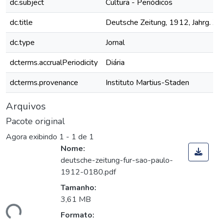
dc.subject
Cultura - Periódicos
dc.title
Deutsche Zeitung, 1912, Jahrg. XV
dc.type
Jornal
dcterms.accrualPeriodicity
Diária
dcterms.provenance
Instituto Martius-Staden
Arquivos
Pacote original
Agora exibindo
1 - 1 de 1
Nome:
deutsche-zeitung-fur-sao-paulo-
1912-0180.pdf
Tamanho:
3,61 MB
ando...
Formato: