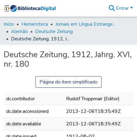
Entrar
Comunidades
&
Início
Hemeroteca
Jornais em Língua Estrangeira
Coleções
Alemão
Deutsche Zeitung
Tudo na
Deutsche Zeitung, 1912, Jahrg. XVI, nr. 180
Biblioteca
Digital
Deutsche Zeitung, 1912, Jahrg. XVI,
Estatísticas
nr. 180
Página do item simplificado
dc.contributor
Rudolf Troppmair (Editor)
dc.date.accessioned
2013-12-06T18:35:49Z
dc.date.available
2013-12-06T18:35:49Z
dc.date.issued
1912-08-02