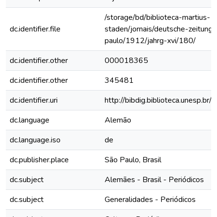
/storage/bd/biblioteca-martius-
dc.identifier.file
staden/jornais/deutsche-zeitung-
paulo/1912/jahrg-xvi/180/
dc.identifier.other
000018365
dc.identifier.other
345481
dc.identifier.uri
http://bibdig.biblioteca.unesp.b
dc.language
Alemão
dc.language.iso
de
dc.publisher.place
São Paulo, Brasil
dc.subject
Alemães - Brasil - Periódicos
dc.subject
Generalidades - Periódicos