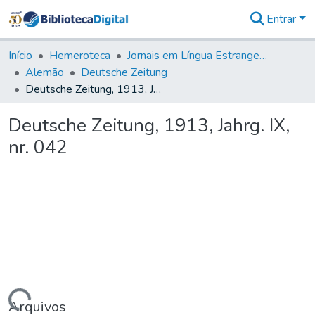
Entrar
Comunidades
&
Início
Hemeroteca
Jornais em Língua Estrangeira
Coleções
Alemão
Deutsche Zeitung
Tudo na
Deutsche Zeitung, 1913, Jahrg. IX, nr. 042
Biblioteca
Digital
Deutsche Zeitung, 1913, Jahrg. IX,
Estatísticas
nr. 042
Arquivos