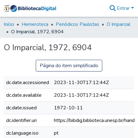
Entrar
Comunidades
&
Início
Hemeroteca
Periódicos Paulistas
O Imparcial
Coleções
O Imparcial, 1972, 6904
Tudo na
Biblioteca
O Imparcial, 1972, 6904
Digital
Estatísticas
Página do item simplificado
dc.date.accessioned
2023-11-30T17:12:44Z
dc.date.available
2023-11-30T17:12:44Z
dc.date.issued
1972-10-11
dc.identifier.uri
https://bibdig.biblioteca.unesp.br/han
dc.language.iso
pt