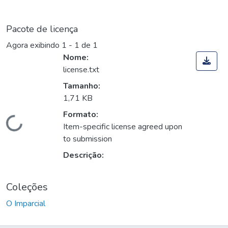
Pacote de licença
Agora exibindo
1 - 1 de 1
Nome:
license.txt
Tamanho:
1,71 KB
Formato:
Carregando...
Item-specific license agreed upon
to submission
Descrição:
Coleções
O Imparcial