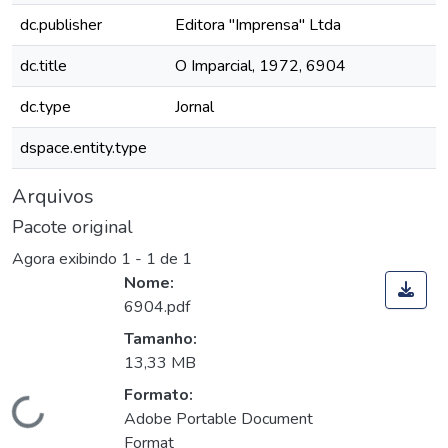
dc.publisher
Editora "Imprensa" Ltda
dc.title
O Imparcial, 1972, 6904
dc.type
Jornal
dspace.entity.type
Arquivos
Pacote original
Agora exibindo
1 - 1 de 1
Nome:
6904.pdf
Tamanho:
13,33 MB
Formato:
Carregando...
Adobe Portable Document
Format