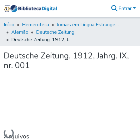
Entrar
Comunidades
&
Início
Hemeroteca
Jornais em Língua Estrangeira
Coleções
Alemão
Deutsche Zeitung
Tudo na
Deutsche Zeitung, 1912, Jahrg. IX, nr. 001
Biblioteca
Digital
Deutsche Zeitung, 1912, Jahrg. IX,
Estatísticas
nr. 001
Carregando...
Arquivos