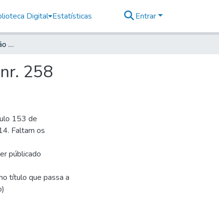
lioteca Digital
Estatísticas
Entrar
Deutsche Zeitung für São Paulo, 1914, Jahrg. XVIII, nr. 258
 nr. 258
culo 153 de
14. Faltam os
ser públicado
o título que passa a
o)