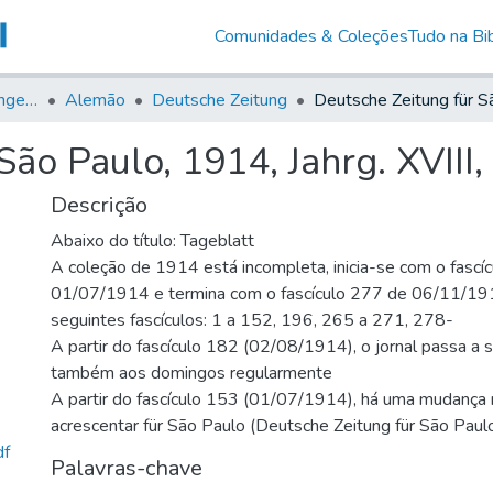
Comunidades & Coleções
Tudo na Bib
Jornais em Língua Estrangeira
Alemão
Deutsche Zeitung
ão Paulo, 1914, Jahrg. XVIII,
Descrição
Abaixo do título: Tageblatt
A coleção de 1914 está incompleta, inicia-se com o fascí
01/07/1914 e termina com o fascículo 277 de 06/11/19
seguintes fascículos: 1 a 152, 196, 265 a 271, 278-
A partir do fascículo 182 (02/08/1914), o jornal passa a 
também aos domingos regularmente
A partir do fascículo 153 (01/07/1914), há uma mudança n
acrescentar für São Paulo (Deutsche Zeitung für São Paul
df
Palavras-chave