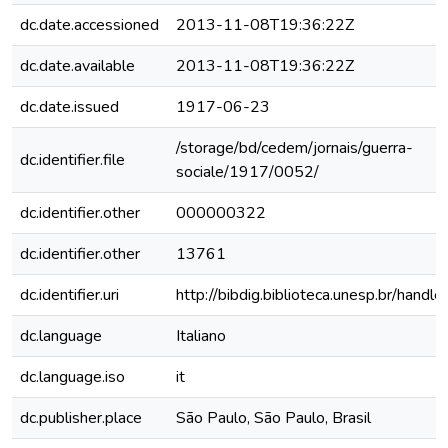
dc.date.accessioned
2013-11-08T19:36:22Z
dc.date.available
2013-11-08T19:36:22Z
dc.date.issued
1917-06-23
/storage/bd/cedem/jornais/guerra-
dc.identifier.file
sociale/1917/0052/
dc.identifier.other
000000322
dc.identifier.other
13761
dc.identifier.uri
http://bibdig.biblioteca.unesp.br/handl
dc.language
Italiano
dc.language.iso
it
dc.publisher.place
São Paulo, São Paulo, Brasil