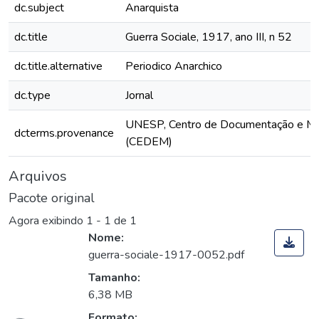
dc.subject
Anarquista
dc.title
Guerra Sociale, 1917, ano III, n 52
dc.title.alternative
Periodico Anarchico
dc.type
Jornal
UNESP, Centro de Documentação e M
dcterms.provenance
(CEDEM)
Arquivos
Pacote original
Agora exibindo
1 - 1 de 1
Nome:
guerra-sociale-1917-0052.pdf
Tamanho:
6,38 MB
Formato: