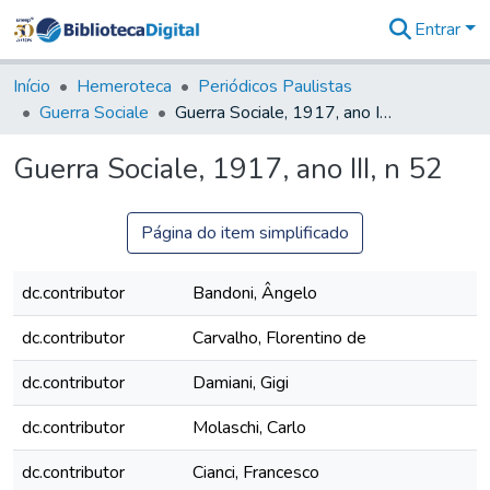
Entrar
Comunidades
&
Início
Hemeroteca
Periódicos Paulistas
Coleções
Guerra Sociale
Guerra Sociale, 1917, ano III, n 52
Tudo na
Biblioteca
Guerra Sociale, 1917, ano III, n 52
Digital
Estatísticas
Página do item simplificado
dc.contributor
Bandoni, Ângelo
dc.contributor
Carvalho, Florentino de
dc.contributor
Damiani, Gigi
dc.contributor
Molaschi, Carlo
dc.contributor
Cianci, Francesco