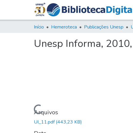
Início
Hemeroteca
Publicações Unesp
U
Unesp Informa, 2010,
Carregando...
Arquivos
UI_11.pdf
(443,23 KB)