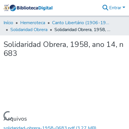
Entrar
Comunidades
&
Início
Hemeroteca
Canto Libertário (1906-1995)
Coleções
Solidaridad Obrera
Solidaridad Obrera, 1958, ano 14, n 683
Tudo na
Biblioteca
Solidaridad Obrera, 1958, ano 14, n
Digital
683
Estatísticas
Carregando...
Arquivos
solidaridad-obrera-1958-0683.pdf
(3,27 MB)