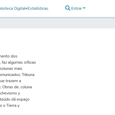
lioteca Digital
Estatísticas
Entrar
imento dos
faz algumas críticas
 colunas mais
omunicados; Tribuna
 que trazem a
 Obras de, coluna
lchevismo y
nteúdo dá espaço
 o Tierra y