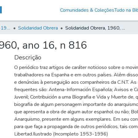
Comunidades & Coleções
Tudo na Bib
Canto Libertário (1906-1995)
Solidaridad Obrera
Solidaridad Obrera, 1960, ano 16, n 816
960, ano 16, n 816
Descrição
O periódico traz artigos de caráter noticioso sobre o mov
trabalhadores na Espanha e em outros países. Além disso, 
e denúncias à perseguição aos companheiros da C.N.T. As
frequentes são: Antena-Información Española; Avisos e C
Juvenil; Contribuición a uma Biografia e Vida y Muerte de,
biografia de algum personagem importante do anarquismo;
que apresenta a obra de algum autor espanhol ou não; Bo
Anarquismo, presente em alguns exemplares. Em seu co
para que faça a propaganda de outros periódicos, tais como
Libertad.Ilustrado (Incompleto 1953-1996)