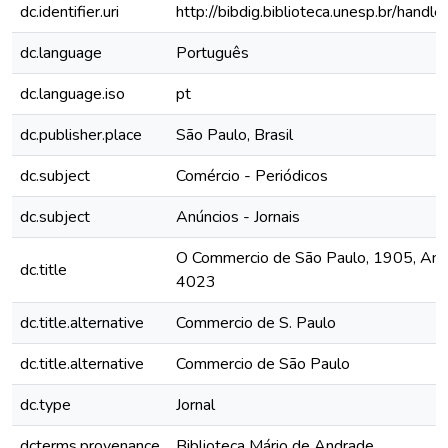
dc.identifier.uri
http://bibdig.biblioteca.unesp.br/hand
dc.language
Português
dc.language.iso
pt
dc.publisher.place
São Paulo, Brasil
dc.subject
Comércio - Periódicos
dc.subject
Anúncios - Jornais
O Commercio de São Paulo, 1905, Ano X
dc.title
4023
dc.title.alternative
Commercio de S. Paulo
dc.title.alternative
Commercio de São Paulo
dc.type
Jornal
dcterms.provenance
Biblioteca Mário de Andrade