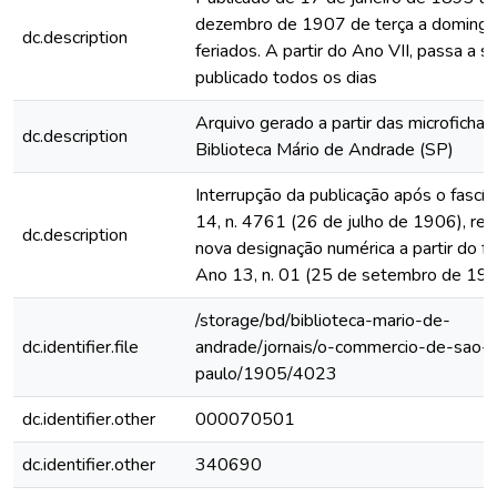
dezembro de 1907 de terça a domingo
dc.description
feriados. A partir do Ano VII, passa a s
publicado todos os dias
Arquivo gerado a partir das microfichas
dc.description
Biblioteca Mário de Andrade (SP)
Interrupção da publicação após o fascí
14, n. 4761 (26 de julho de 1906), rein
dc.description
nova designação numérica a partir do fa
Ano 13, n. 01 (25 de setembro de 19
/storage/bd/biblioteca-mario-de-
dc.identifier.file
andrade/jornais/o-commercio-de-sao-
paulo/1905/4023
dc.identifier.other
000070501
dc.identifier.other
340690