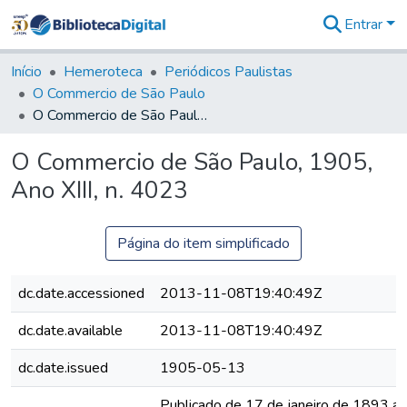
Entrar
Comunidades
&
Início
Hemeroteca
Periódicos Paulistas
Coleções
O Commercio de São Paulo
Tudo na
O Commercio de São Paulo, 1905, Ano XIII, n. 4023
Biblioteca
Digital
O Commercio de São Paulo, 1905,
Estatísticas
Ano XIII, n. 4023
Página do item simplificado
dc.date.accessioned
2013-11-08T19:40:49Z
dc.date.available
2013-11-08T19:40:49Z
dc.date.issued
1905-05-13
Publicado de 17 de janeiro de 1893 a