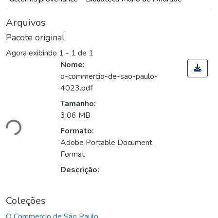
Arquivos
Pacote original
Agora exibindo
1 - 1 de 1
Nome:
o-commercio-de-sao-paulo-
4023.pdf
Tamanho:
ando...
3,06 MB
Formato:
Adobe Portable Document
Format
Descrição:
Coleções
O Commercio de São Paulo