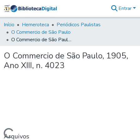
Entrar
Comunidades
&
Início
Hemeroteca
Periódicos Paulistas
Coleções
O Commercio de São Paulo
Tudo na
O Commercio de São Paulo, 1905, Ano XIII, n. 4023
Biblioteca
Digital
O Commercio de São Paulo, 1905,
Estatísticas
Ano XIII, n. 4023
Arquivos