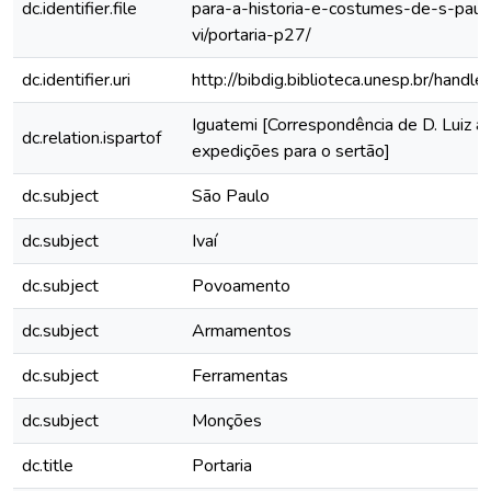
dc.identifier.file
para-a-historia-e-costumes-de-s-paul
vi/portaria-p27/
dc.identifier.uri
http://bibdig.biblioteca.unesp.br/hand
Iguatemi [Correspondência de D. Luiz a
dc.relation.ispartof
expedições para o sertão]
dc.subject
São Paulo
dc.subject
Ivaí
dc.subject
Povoamento
dc.subject
Armamentos
dc.subject
Ferramentas
dc.subject
Monções
dc.title
Portaria