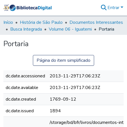
Entrar
Comunidades
&
Início
História de São Paulo
Documentos Interessantes
Coleções
Busca Integrada
Volume 06 - Iguatemi
Portaria
Tudo na
Biblioteca
Portaria
Digital
Estatísticas
Página do item simplificado
dc.date.accessioned
2013-11-29T17:06:23Z
dc.date.available
2013-11-29T17:06:23Z
dc.date.created
1769-09-12
dc.date.issued
1894
/storage/bd/bfr/livros/documentos-int