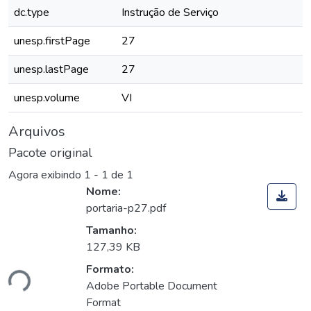
dc.type
Instrução de Serviço
unesp.firstPage
27
unesp.lastPage
27
unesp.volume
VI
Arquivos
Pacote original
Agora exibindo
1 - 1 de 1
Nome:
portaria-p27.pdf
Tamanho:
127,39 KB
Formato:
ndo...
Adobe Portable Document
Format