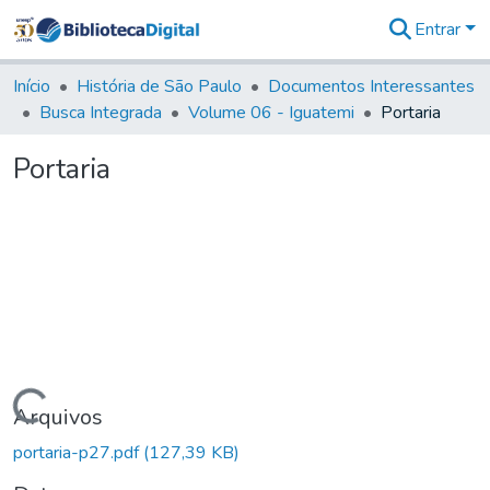
Entrar
Comunidades
&
Início
História de São Paulo
Documentos Interessantes
Coleções
Busca Integrada
Volume 06 - Iguatemi
Portaria
Tudo na
Biblioteca
Portaria
Digital
Estatísticas
Carregando...
Arquivos
portaria-p27.pdf
(127,39 KB)