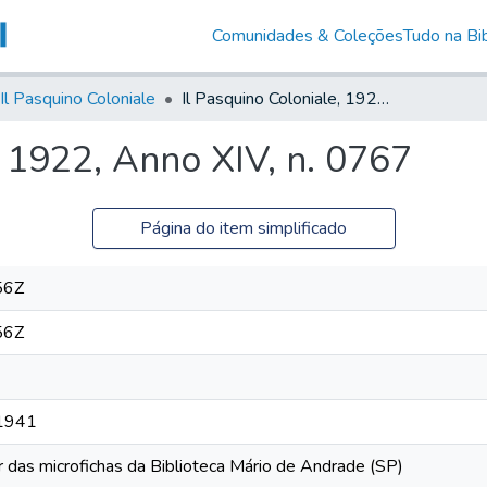
Comunidades & Coleções
Tudo na Bib
Il Pasquino Coloniale
Il Pasquino Coloniale, 1922, Anno XIV, n. 0767
, 1922, Anno XIV, n. 0767
Página do item simplificado
56Z
56Z
 1941
r das microfichas da Biblioteca Mário de Andrade (SP)