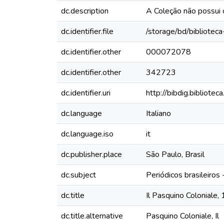
dc.description
A Coleção não possui
dc.identifier.file
/storage/bd/bibliotec
dc.identifier.other
000072078
dc.identifier.other
342723
dc.identifier.uri
http://bibdig.bibliote
dc.language
Italiano
dc.language.iso
it
dc.publisher.place
São Paulo, Brasil
dc.subject
Periódicos brasileiros
dc.title
Il Pasquino Coloniale,
dc.title.alternative
Pasquino Coloniale, Il