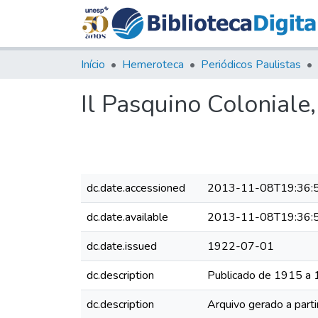
Início
Hemeroteca
Periódicos Paulistas
Il Pasquino Coloniale
dc.date.accessioned
2013-11-08T19:36:
dc.date.available
2013-11-08T19:36:
dc.date.issued
1922-07-01
dc.description
Publicado de 1915 a
dc.description
Arquivo gerado a parti