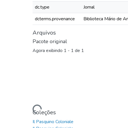
dc.type
Jornal
dcterms.provenance
Biblioteca Mário de A
Arquivos
Pacote original
Agora exibindo
1 - 1 de 1
Carregando...
Coleções
Il Pasquino Coloniale