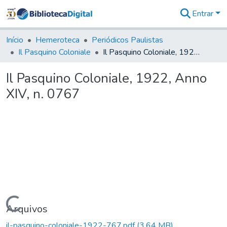
Entrar
Comunidades
&
Início
Hemeroteca
Periódicos Paulistas
Coleções
Il Pasquino Coloniale
Il Pasquino Coloniale, 1922, Anno XIV, n. 0767
Tudo na
Biblioteca
Il Pasquino Coloniale, 1922, Anno
Digital
XIV, n. 0767
Estatísticas
Carregando...
Arquivos
il-pasquino-coloniale-1922-767.pdf
(3,64 MB)