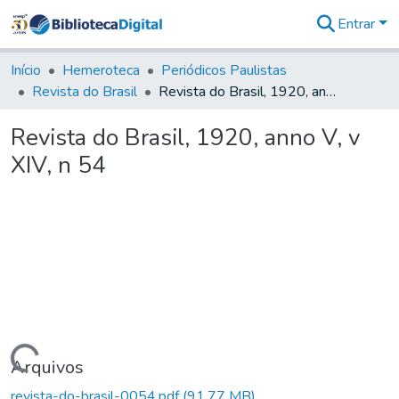
Entrar
Comunidades
&
Início
Hemeroteca
Periódicos Paulistas
Coleções
Revista do Brasil
Revista do Brasil, 1920, anno V, v XIV, n 54
Tudo na
Biblioteca
Revista do Brasil, 1920, anno V, v
Digital
XIV, n 54
Estatísticas
Carregando...
Arquivos
revista-do-brasil-0054.pdf
(91,77 MB)