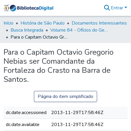
Entrar
Comunidades
&
Início
História de São Paulo
Documentos Interessantes
Coleções
Busca Integrada
Volume 84 - Ofícios do General Martins Lopes de Saldanha (Governador da Capitania): 1782- 1786
Tudo na
Para o Capitam Octavio Gregorio Nebias ser Comandante da Fortaleza do Crasto na Barra de Santos.
Biblioteca
Digital
Para o Capitam Octavio Gregorio
Estatísticas
Nebias ser Comandante da
Fortaleza do Crasto na Barra de
Santos.
Página do item simplificado
dc.date.accessioned
2013-11-29T17:58:46Z
dc.date.available
2013-11-29T17:58:46Z