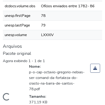
dcdocs.volume.obs
Ofícios enviados entre 1782- 86
unesp.firstPage
78
unesp.lastPage
79
unesp.volume
LXXXIV
Arquivos
Pacote original
Agora exibindo
1 - 1 de 1
Nome:
p-o-cap-octavio-gregorio-nebias-
ser-comand-da-fortaleza-do-
crasto-na-barra-de-santos-
78.pdf
Carregando...
Tamanho:
371,19 KB