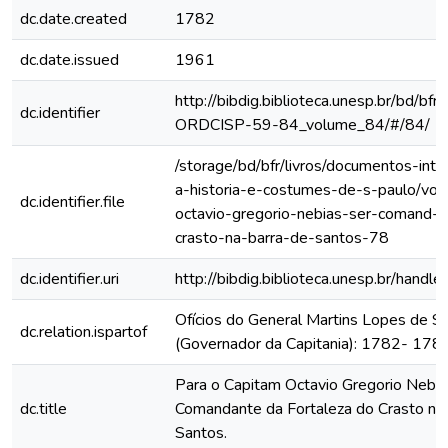
dc.date.created
1782
dc.date.issued
1961
http://bibdig.biblioteca.unesp.br/bd/bf
dc.identifier
ORDCISP-59-84_volume_84/#/84/
/storage/bd/bfr/livros/documentos-int
a-historia-e-costumes-de-s-paulo/vol
dc.identifier.file
octavio-gregorio-nebias-ser-comand-d
crasto-na-barra-de-santos-78
dc.identifier.uri
http://bibdig.biblioteca.unesp.br/hand
Ofícios do General Martins Lopes de S
dc.relation.ispartof
(Governador da Capitania): 1782- 178
Para o Capitam Octavio Gregorio Nebia
dc.title
Comandante da Fortaleza do Crasto na 
Santos.