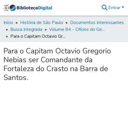
Entrar
Comunidades
&
Início
História de São Paulo
Documentos Interessantes
Coleções
Busca Integrada
Volume 84 - Ofícios do General Martins Lopes de Saldanha (Governador da Capitania): 1782- 1786
Tudo na
Para o Capitam Octavio Gregorio Nebias ser Comandante da Fortaleza do Crasto na Barra de Santos.
Biblioteca
Digital
Para o Capitam Octavio Gregorio
Estatísticas
Nebias ser Comandante da
Fortaleza do Crasto na Barra de
Santos.