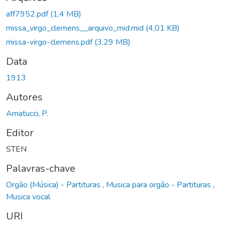
Carregando...
aff7952.pdf
(1,4 MB)
missa_virgo_clemens__arquivo_mid.mid
(4,01 KB)
missa-virgo-clemens.pdf
(3,29 MB)
Data
1913
Autores
Amatucci, P.
Editor
STEN
Palavras-chave
Orgão (Música) - Partituras
,
Musica para orgão - Partituras
,
Musica vocal
URI