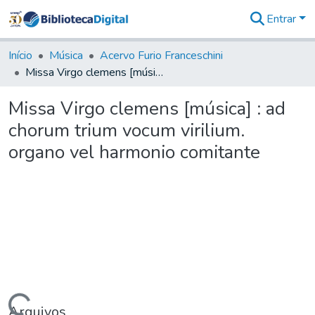
Entrar
Comunidades
&
Início
Música
Acervo Furio Franceschini
Coleções
Missa Virgo clemens [música] : ad chorum trium vocum virilium. organo vel harmonio comitante
Tudo na
Biblioteca
Missa Virgo clemens [música] : ad
Digital
chorum trium vocum virilium.
Estatísticas
organo vel harmonio comitante
Arquivos