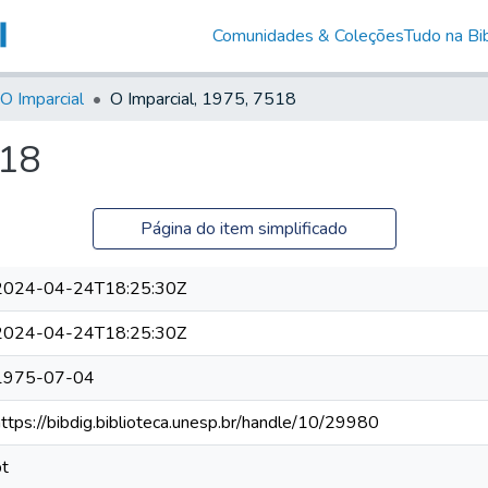
Comunidades & Coleções
Tudo na Bib
O Imparcial
O Imparcial, 1975, 7518
518
Página do item simplificado
2024-04-24T18:25:30Z
2024-04-24T18:25:30Z
1975-07-04
https://bibdig.biblioteca.unesp.br/handle/10/29980
pt