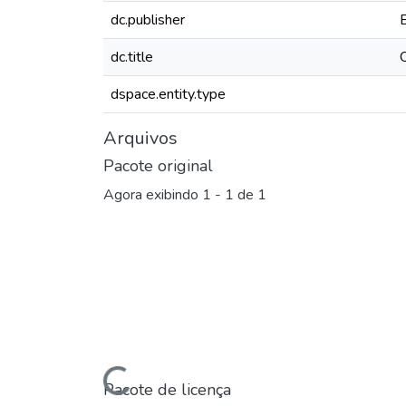
dc.publisher
dc.title
dspace.entity.type
Arquivos
Pacote original
Agora exibindo
1 - 1 de 1
Pacote de licença