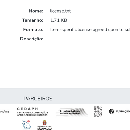
Nome:
license.txt
Tamanho:
1,71 KB
Formato:
Item-specific license agreed upon to s
Descrição:
PARCEIROS