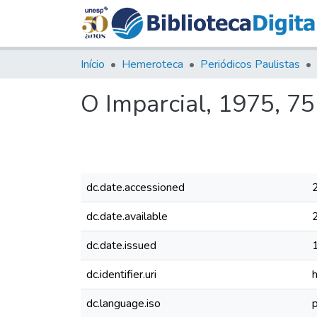
Início
Hemeroteca
Periódicos Paulistas
O Imparcial, 1975, 7
dc.date.accessioned
dc.date.available
dc.date.issued
dc.identifier.uri
dc.language.iso