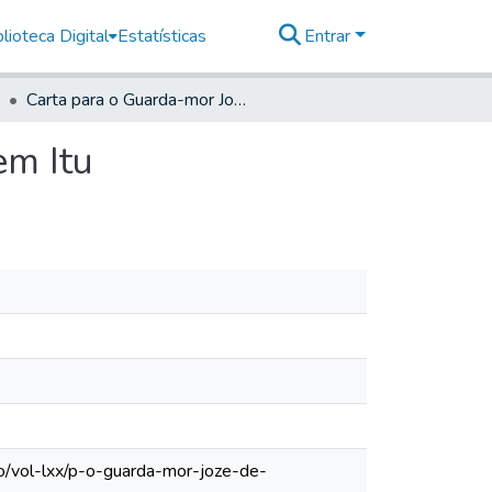
lioteca Digital
Estatísticas
Entrar
Carta para o Guarda-mor José de Goes e Siqueira, em Itu
em Itu
o/vol-lxx/p-o-guarda-mor-joze-de-