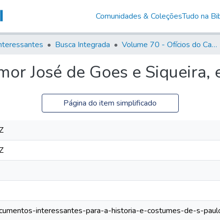
Comunidades & Coleções
Tudo na Bib
nteressantes
Busca Integrada
Volume 70 - Ofícios do Capitão General Martins Lopes de Saldanha aos diversos funcionários da Capitania (1775-1776)
or José de Goes e Siqueira, 
Página do item simplificado
Z
Z
documentos-interessantes-para-a-historia-e-costumes-de-s-paul