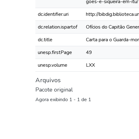
goes-e-siqueira-em-itu/
dc.identifier.uri
http://bibdig.biblioteca
dc.relation.ispartof
Ofícios do Capitão Gene
dc.title
Carta para o Guarda-mor
unesp.firstPage
49
unesp.volume
LXX
Arquivos
Pacote original
Agora exibindo
1 - 1 de 1