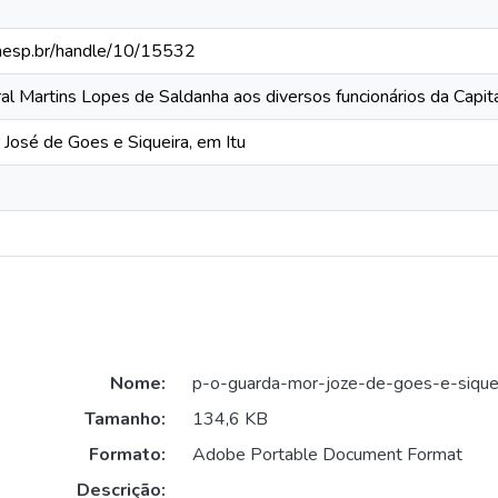
.unesp.br/handle/10/15532
ral Martins Lopes de Saldanha aos diversos funcionários da Cap
 José de Goes e Siqueira, em Itu
Nome:
p-o-guarda-mor-joze-de-goes-e-siquei
Tamanho:
134,6 KB
Formato:
Adobe Portable Document Format
Descrição: