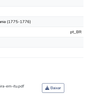
itania (1775-1776)
pt_BR
ra-em-itu.pdf
Baixar