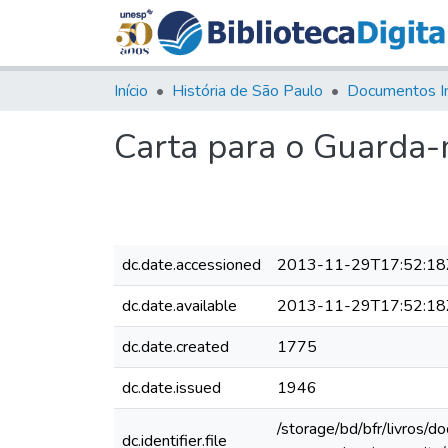
Início
História de São Paulo
Documentos I
Carta para o Guarda-m
dc.date.accessioned
2013-11-29T17:52:18
dc.date.available
2013-11-29T17:52:18
dc.date.created
1775
dc.date.issued
1946
/storage/bd/bfr/livros/
dc.identifier.file