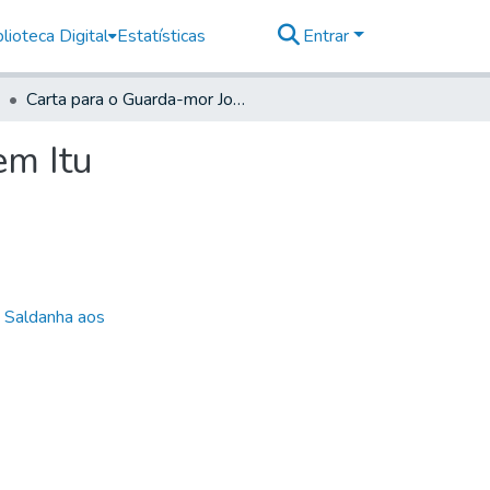
lioteca Digital
Estatísticas
Entrar
Carta para o Guarda-mor José de Goes e Siqueira, em Itu
em Itu
e Saldanha aos