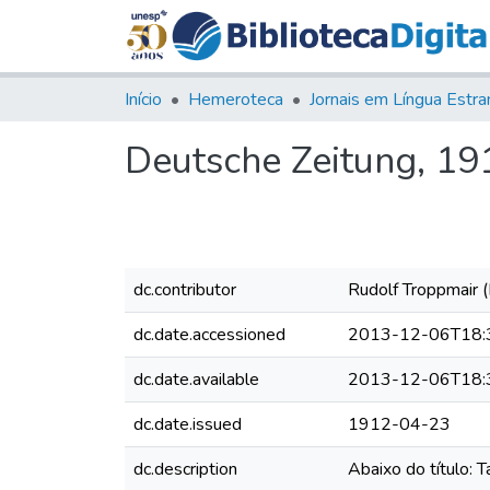
Início
Hemeroteca
Deutsche Zeitung, 191
dc.contributor
Rudolf Troppmair (
dc.date.accessioned
2013-12-06T18:
dc.date.available
2013-12-06T18:
dc.date.issued
1912-04-23
dc.description
Abaixo do título: 