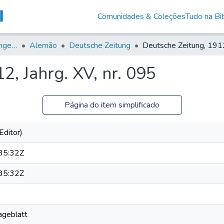
Comunidades & Coleções
Tudo na Bib
Jornais em Língua Estrangeira
Alemão
Deutsche Zeitung
2, Jahrg. XV, nr. 095
Página do item simplificado
Editor)
35:32Z
35:32Z
Tageblatt