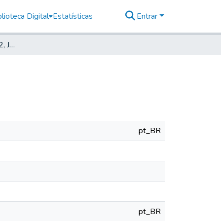
lioteca Digital
Estatísticas
Entrar
Deutsche Zeitung, 1912, Jahrg. XV, nr. 095
pt_BR
pt_BR