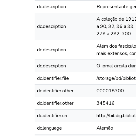
dc.description
Representante ger
A coleção de 1912 
dc.description
a 90, 92, 96 a 99
278 a 282, 300
Além dos fascículo
dc.description
mais extensos, com
dc.description
O jornal circula d
dc.identifier.file
/storage/bd/bibli
dc.identifier.other
000018300
dc.identifier.other
345416
dc.identifier.uri
http://bibdig.bibl
dc.language
Alemão