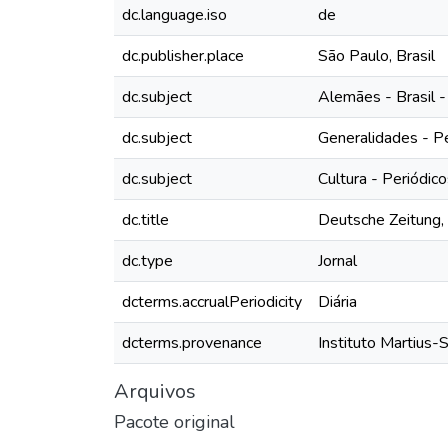
dc.language.iso
de
dc.publisher.place
São Paulo, Brasil
dc.subject
Alemães - Brasil -
dc.subject
Generalidades - P
dc.subject
Cultura - Periódic
dc.title
Deutsche Zeitung, 
dc.type
Jornal
dcterms.accrualPeriodicity
Diária
dcterms.provenance
Instituto Martius-
Arquivos
Pacote original