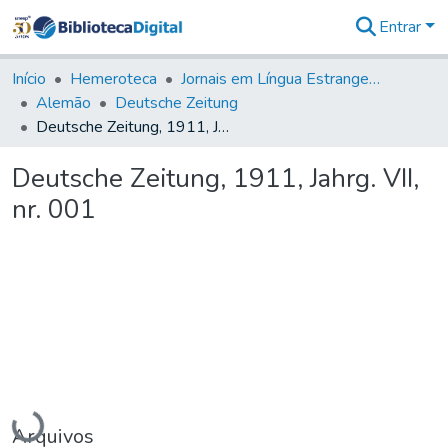
Entrar
Comunidades
&
Início
Hemeroteca
Jornais em Língua Estrangeira
Coleções
Alemão
Deutsche Zeitung
Tudo na
Deutsche Zeitung, 1911, Jahrg. VII, nr. 001
Biblioteca
Digital
Deutsche Zeitung, 1911, Jahrg. VII,
Estatísticas
nr. 001
Carregando...
Arquivos