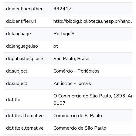
dc.identifier.other
332417
dc.identifier.uri
http://bibdig.biblioteca.unesp.br/hand
dc.language
Português
dc.language.iso
pt
dc.publisher.place
São Paulo, Brasil
dc.subject
Comércio - Periódicos
dc.subject
Anúncios - Jornais
O Commercio de São Paulo, 1893, Ano I
dc.title
0107
dc.title.alternative
Commercio de S. Paulo
dc.title.alternative
Commercio de São Paulo