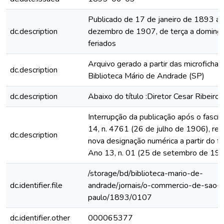
Publicado de 17 de janeiro de 1893 a
dc.description
dezembro de 1907, de terça a domingo
feriados
Arquivo gerado a partir das microfichas
dc.description
Biblioteca Mário de Andrade (SP)
dc.description
Abaixo do título :Diretor Cesar Ribeiro
Interrupção da publicação após o fascí
14, n. 4761 (26 de julho de 1906), rein
dc.description
nova designação numérica a partir do fa
Ano 13, n. 01 (25 de setembro de 19
/storage/bd/biblioteca-mario-de-
dc.identifier.file
andrade/jornais/o-commercio-de-sao-
paulo/1893/0107
dc.identifier.other
000065377