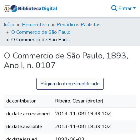
Entrar
Comunidades
&
Início
Hemeroteca
Periódicos Paulistas
Coleções
O Commercio de São Paulo
Tudo na
O Commercio de São Paulo, 1893, Ano I, n. 0107
Biblioteca
Digital
O Commercio de São Paulo, 1893,
Estatísticas
Ano I, n. 0107
Página do item simplificado
dc.contributor
Ribeiro, Cesar (diretor)
dc.date.accessioned
2013-11-08T19:39:10Z
dc.date.available
2013-11-08T19:39:10Z
dc.date.issued
1893-06-03