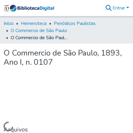
Entrar
Comunidades
&
Início
Hemeroteca
Periódicos Paulistas
Coleções
O Commercio de São Paulo
Tudo na
O Commercio de São Paulo, 1893, Ano I, n. 0107
Biblioteca
Digital
O Commercio de São Paulo, 1893,
Estatísticas
Ano I, n. 0107
Carregando...
Arquivos