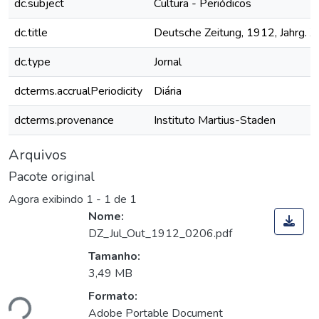
dc.subject
Cultura - Periódicos
dc.title
Deutsche Zeitung, 1912, Jahrg. XV
dc.type
Jornal
dcterms.accrualPeriodicity
Diária
dcterms.provenance
Instituto Martius-Staden
Arquivos
Pacote original
Agora exibindo
1 - 1 de 1
Nome:
DZ_Jul_Out_1912_0206.pdf
Tamanho:
3,49 MB
ando...
Formato:
Adobe Portable Document