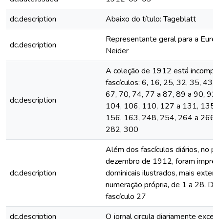
dc.description
Abaixo do título: Tageblatt
Representante geral para a Euro
dc.description
Neider
A coleção de 1912 está incomple
fascículos: 6, 16, 25, 32, 35, 43,
67, 70, 74, 77 a 87, 89 a 90, 92,
dc.description
104, 106, 110, 127 a 131, 135,
156, 163, 248, 254, 264 a 266,
282, 300
Além dos fascículos diários, no p
dezembro de 1912, foram impres
dc.description
dominicais ilustrados, mais exten
numeração própria, de 1 a 28. De
fascículo 27
dc.description
O jornal circula diariamente exc