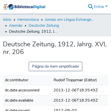
Entrar
Comunidades
&
Início
Hemeroteca
Jornais em Língua Estrangeira
Coleções
Alemão
Deutsche Zeitung
Tudo na
Deutsche Zeitung, 1912, Jahrg. XVI, nr. 206
Biblioteca
Digital
Deutsche Zeitung, 1912, Jahrg. XVI,
Estatísticas
nr. 206
Página do item simplificado
dc.contributor
Rudolf Troppmair (Editor)
dc.date.accessioned
2013-12-06T18:35:49Z
dc.date.available
2013-12-06T18:35:49Z
dc.date.issued
1912-09-03