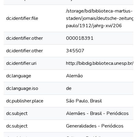
/storage/bd/biblioteca-martius-
dc.identifier.file
staden/jornais/deutsche-zeitung-
paulo/1912/jahrg-xvi/206
dc.identifier.other
000018391
dc.identifier.other
345507
dc.identifier.uri
http://bibdig.biblioteca.unesp.b
dc.language
Alemão
dc.language.iso
de
dc.publisher.place
São Paulo, Brasil
dc.subject
Alemães - Brasil - Periódicos
dc.subject
Generalidades - Periódicos