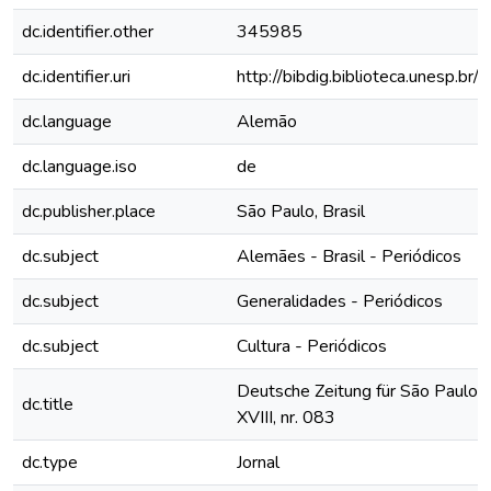
dc.identifier.other
345985
dc.identifier.uri
http://bibdig.biblioteca.unesp.b
dc.language
Alemão
dc.language.iso
de
dc.publisher.place
São Paulo, Brasil
dc.subject
Alemães - Brasil - Periódicos
dc.subject
Generalidades - Periódicos
dc.subject
Cultura - Periódicos
Deutsche Zeitung für São Paulo, 
dc.title
XVIII, nr. 083
dc.type
Jornal