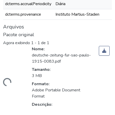
dcterms.accrualPeriodicity
Diária
dcterms.provenance
Instituto Martius-Staden
Arquivos
Pacote original
Agora exibindo
1 - 1 de 1
Nome:
deutsche-zeitung-fur-sao-paulo-
1915-0083.pdf
Tamanho:
3 MB
gando...
Formato:
Adobe Portable Document
Format
Descrição: