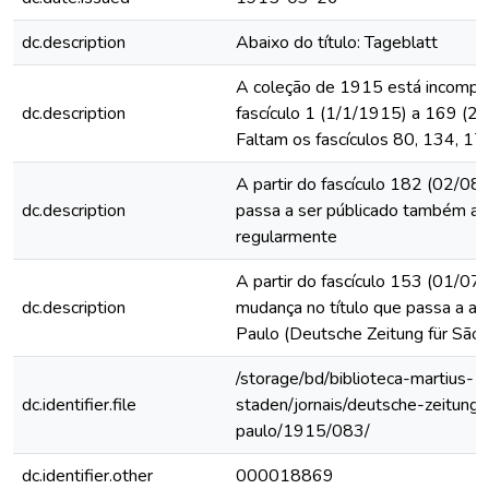
dc.description
Abaixo do título: Tageblatt
A coleção de 1915 está incomple
dc.description
fascículo 1 (1/1/1915) a 169 (2
Faltam os fascículos 80, 134, 17
A partir do fascículo 182 (02/08/
dc.description
passa a ser públicado também a
regularmente
A partir do fascículo 153 (01/07
dc.description
mudança no título que passa a ac
Paulo (Deutsche Zeitung für São 
/storage/bd/biblioteca-martius-
dc.identifier.file
staden/jornais/deutsche-zeitung-
paulo/1915/083/
dc.identifier.other
000018869