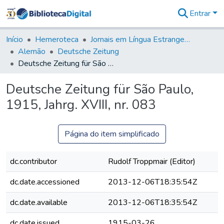
Entrar
Comunidades
&
Início
Hemeroteca
Jornais em Língua Estrangeira
Coleções
Alemão
Deutsche Zeitung
Tudo na
Deutsche Zeitung für São Paulo, 1915, Jahrg. XVIII, nr. 083
Biblioteca
Digital
Deutsche Zeitung für São Paulo,
Estatísticas
1915, Jahrg. XVIII, nr. 083
Página do item simplificado
dc.contributor
Rudolf Troppmair (Editor)
dc.date.accessioned
2013-12-06T18:35:54Z
dc.date.available
2013-12-06T18:35:54Z
dc.date.issued
1915-03-26