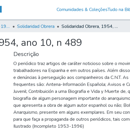
Comunidades & Coleções
Tudo na Bib
Canto Libertário (1906-1995)
Solidaridad Obrera
Solidaridad Obrera, 1954, ano 10, n 489
954, ano 10, n 489
Descrição
O periódico traz artigos de caráter noticioso sobre o mov
trabalhadores na Espanha e em outros países. Além disso, 
e denúncias à perseguição aos companheiros da C.N.T. As
frequentes são: Antena-Información Española; Avisos e C
Juvenil; Contribuición a uma Biografia e Vida y Muerte de,
biografia de algum personagem importante do anarquismo;
que apresenta a obra de algum autor espanhol ou não; Bo
Anarquismo, presente em alguns exemplares. Em seu co
para que faça a propaganda de outros periódicos, tais como
Ilustrado (Incompleto 1953-1996)