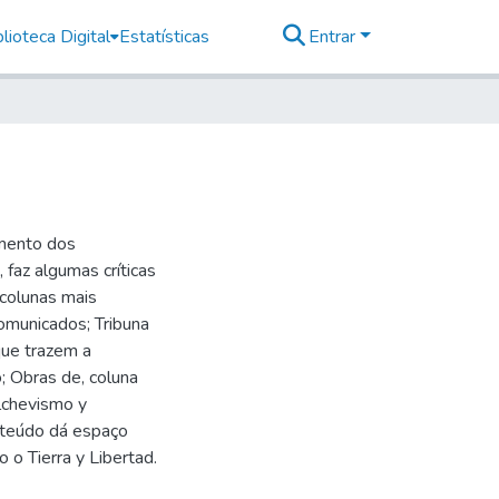
lioteca Digital
Estatísticas
Entrar
imento dos
faz algumas críticas
 colunas mais
omunicados; Tribuna
 que trazem a
 Obras de, coluna
lchevismo y
nteúdo dá espaço
 o Tierra y Libertad.