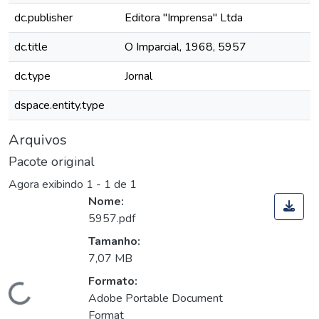
dc.publisher
Editora "Imprensa" Ltda
dc.title
O Imparcial, 1968, 5957
dc.type
Jornal
dspace.entity.type
Arquivos
Pacote original
Agora exibindo
1 - 1 de 1
Nome:
5957.pdf
Tamanho:
7,07 MB
Formato:
Carregando...
Adobe Portable Document
Format