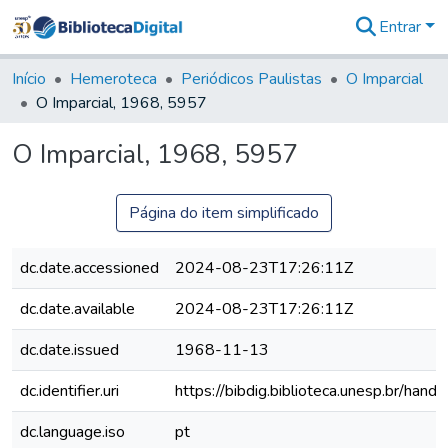
Entrar
Comunidades
&
Início
Hemeroteca
Periódicos Paulistas
O Imparcial
Coleções
O Imparcial, 1968, 5957
Tudo na
Biblioteca
O Imparcial, 1968, 5957
Digital
Estatísticas
Página do item simplificado
dc.date.accessioned
2024-08-23T17:26:11Z
dc.date.available
2024-08-23T17:26:11Z
dc.date.issued
1968-11-13
dc.identifier.uri
https://bibdig.biblioteca.unesp.br/han
dc.language.iso
pt