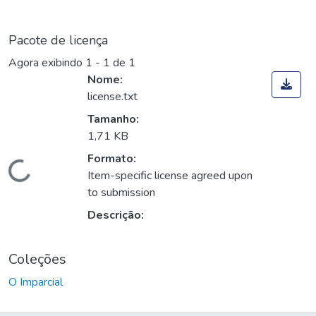
Pacote de licença
Agora exibindo
1 - 1 de 1
Nome:
license.txt
Tamanho:
1,71 KB
Formato:
Carregando...
Item-specific license agreed upon
to submission
Descrição:
Coleções
O Imparcial