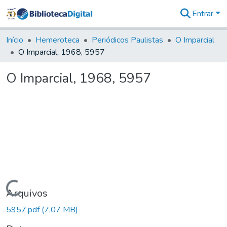
Entrar
Comunidades
&
Início
Hemeroteca
Periódicos Paulistas
O Imparcial
Coleções
O Imparcial, 1968, 5957
Tudo na
Biblioteca
O Imparcial, 1968, 5957
Digital
Estatísticas
Carregando...
Arquivos
5957.pdf
(7,07 MB)