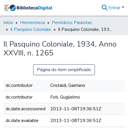
Entrar
Comunidades
&
Início
Hemeroteca
Periódicos Paulistas
Coleções
Il Pasquino Coloniale
Il Pasquino Coloniale, 1934, Anno XXVIII, n. 1265
Tudo na
Biblioteca
Il Pasquino Coloniale, 1934, Anno
Digital
XXVIII, n. 1265
Estatísticas
Página do item simplificado
dc.contributor
Cristaldi, Gaetano
dc.contributor
Foti, Guglielmo
dc.date.accessioned
2013-11-08T19:36:51Z
dc.date.available
2013-11-08T19:36:51Z