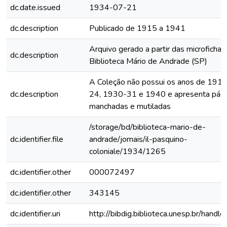
dc.date.issued
1934-07-21
dc.description
Publicado de 1915 a 1941
Arquivo gerado a partir das microfichas
dc.description
Biblioteca Mário de Andrade (SP)
A Coleção não possui os anos de 191
dc.description
24, 1930-31 e 1940 e apresenta pági
manchadas e mutiladas
/storage/bd/biblioteca-mario-de-
dc.identifier.file
andrade/jornais/il-pasquino-
coloniale/1934/1265
dc.identifier.other
000072497
dc.identifier.other
343145
dc.identifier.uri
http://bibdig.biblioteca.unesp.br/handl