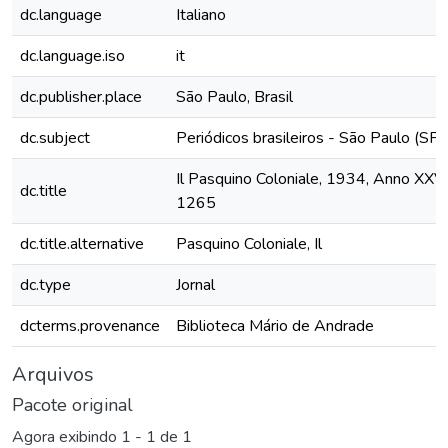
dc.language
Italiano
dc.language.iso
it
dc.publisher.place
São Paulo, Brasil
dc.subject
Periódicos brasileiros - São Paulo (SP)
Il Pasquino Coloniale, 1934, Anno XXVIII
dc.title
1265
dc.title.alternative
Pasquino Coloniale, Il
dc.type
Jornal
dcterms.provenance
Biblioteca Mário de Andrade
Arquivos
Pacote original
Agora exibindo
1 - 1 de 1