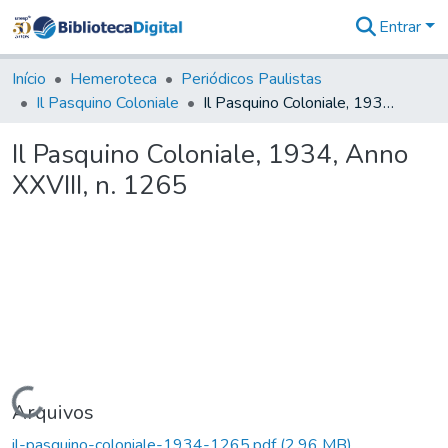
Entrar
Comunidades
&
Início
Hemeroteca
Periódicos Paulistas
Coleções
Il Pasquino Coloniale
Il Pasquino Coloniale, 1934, Anno XXVIII, n. 1265
Tudo na
Biblioteca
Il Pasquino Coloniale, 1934, Anno
Digital
XXVIII, n. 1265
Estatísticas
Carregando...
Arquivos
il-pasquino-coloniale-1934-1265.pdf
(2,96 MB)